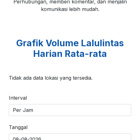
Perhubungan, memberi komentar, dan menjalin
komunikasi lebih mudah.
Simpang 4 Jebrod
Ruas Jl Raya Aria Wiratanu Datar
Grafik Volume Lalulintas
Harian Rata-rata
Ruas Jl. Arif Rahman Hakim
Tidak ada data lokasi yang tersedia.
Ruas Jl. Prof Moch Yamin
Interval
Tanggal