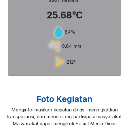
awan tersebar
Simpang 3 Tugu Tauco
25.68°C
Simpang 3 Suge
84%
0.84 m/s
Simpang 4 Toko Lili
212°
Simpang 3 Sasak
Ruas Jalan Prof. Moch Yamin
Foto Kegiatan
Ruas Jalan Raya Siliwangi
Menginformasikan kegiatan dinas, meningkatkan
transparansi, dan mendorong partisipasi masyarakat.
Masyarakat dapat mengikuti Social Media Dinas
Simpang 4 Sanghai